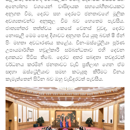
අන්‍යෝන්‍ය වශයෙන් වාසිදායක සහයෝගීතාවයකට
අනුගත වීම, දෙරට සහ දෙරටේ ජනතාවගේ මූලික
අවශ්‍යතාවන්ට අනුකූල වීම බව හෙතෙම පැවසීය.
ජාත්‍යන්තර තත්ත්වය කෙසේ වෙනස් වුවද, දෙරට
නොසැලී මෙම පොදු දිශාවට අනුගත විය යුතු බවත් ෂී ජින්
පිං මහතා අවධාරණය කළේය. චීන-ඔස්ට්‍රේලියා පූර්ණ
උපායමාර්ගික හවුල්කාරී සම්බන්ධතාව එහි දෙවන
දශකයට පිවිස තිබේ. දෙරට අතර සබඳතා තවදුරටත්
වර්ධනය කරමින් ජනතාවට වැඩි ප්‍රතිලාභ ගෙන ඒම
සඳහා ඔස්ට්‍රේලියාව සමඟ කටයුතු කිරීමට චීනය
කැමැත්තෙන් සිටින බව ඔහු වැඩිදුරටත් පැවසීය.