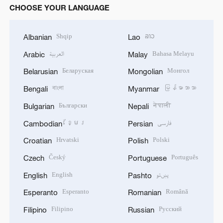
CHOOSE YOUR LANGUAGE
Shqip
ລາວ
Albanian
Lao
العربية
Bahasa Melayu
Arabic
Malay
Беларуская
Монгол
Belarusian
Mongolian
বাংলা
မြန်မာဘာသာ
Bengali
Myanmar
Български
नेपाली
Bulgarian
Nepali
ខ្មែរ
فارسی
Cambodian
Persian
Hrvatski
Polski
Croatian
Polish
Český
Português
Czech
Portuguese
English
پښتو
English
Pashto
Esperanto
Română
Esperanto
Romanian
Filipino
Русский
Filipino
Russian