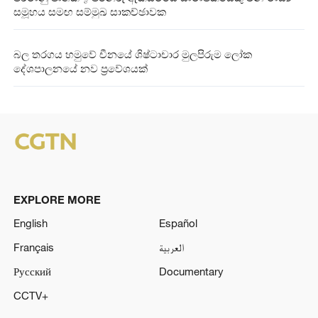
සමූහය සමඟ සම්මුඛ සාකච්ඡාවක
බල තරගය හමුවේ චීනයේ ශිෂ්ටාචාර මුලපිරුම ලෝක
දේශපාලනයේ නව ප්‍රවේශයක්
EXPLORE MORE
English
Español
Français
العربية
Русский
Documentary
CCTV+