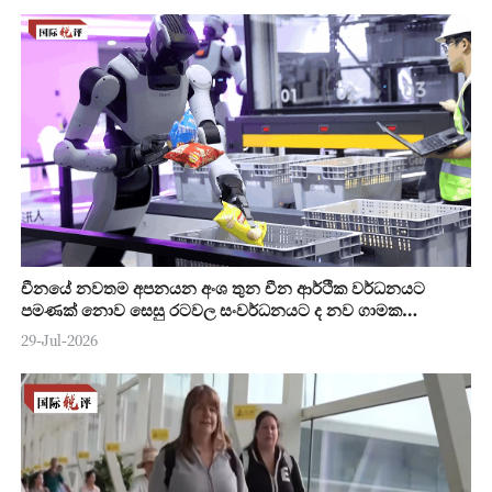
චීනයේ නවතම අපනයන අංශ තුන චීන ආර්ථික වර්ධනයට
පමණක් නොව සෙසු රටවල සංවර්ධනයට ද නව ගාමක
ශක්තියක්
29-Jul-2026