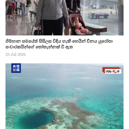
ගිම්හාන සමයේත් සිසිලස විඳිය හැකි හෙයින් චීනය යුරෝපා
සංචාරකයින්ගේ තෝතැන්නක් වී ඇත
25-Jul-2026