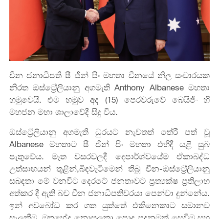
චීන ජනාධිපති ෂී ජින් පිං මහතා චීනයේ නිල සංචාරයක
නිරත ඔස්ට්‍රේලියානු අගමැති Anthony Albanese මහතා
හමුවෙයි. එම හමුව අද (15) පෙරවරුවේ බෙයිජිං හි
මහජන මහා ශාලාවේදී සිදු විය.
ඔස්ට්‍රේලියානු අගමැති ධුරයට නැවතත් තේරී පත් වූ
Albanese මහතාට ෂී ජින් පිං මහතා එහිදී යළි සුබ
පැතුවේය. මෑත වසරවලදී දෙපාර්ශ්වයේම ඒකාබද්ධ
උත්සාහයන් තුළින්,බිඳවැටීමෙන් තිබූ චීන-ඔස්ට්‍රේලියානු
සබඳතා මේ වනවිට දෙරටේ ජනතාවට ප්‍රත්‍යක්ෂ ප්‍රතිලාභ
අත්කර දී ඇති බව චීන ජනාධිපතිවරයා පෙන්වා දුන්නේය.
ඉන් අවබෝධ කර ගත යුත්තේ එකිනෙකාට සමානව
සැලකීම, මතභේද නොසලකා පොදු පදනමක් සෙවීම සහ