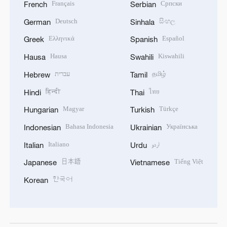
Français
Српски
French
Serbian
Deutsch
සිංහල
German
Sinhala
Ελληνικά
Español
Greek
Spanish
Hausa
Kiswahili
Hausa
Swahili
עברית
தமிழ்
Hebrew
Tamil
हिन्दी
ไทย
Hindi
Thai
Magyar
Türkçe
Hungarian
Turkish
Bahasa Indonesia
Українська
Indonesian
Ukrainian
Italiano
اردو
Italian
Urdu
日本語
Tiếng Việt
Japanese
Vietnamese
한국어
Korean