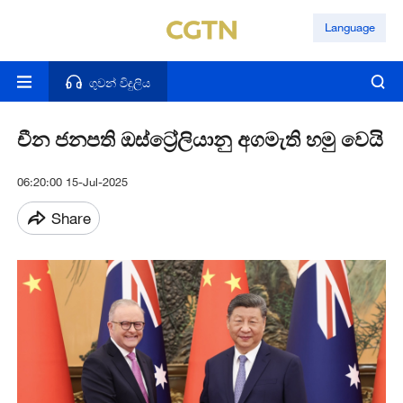
Language
ගුවන් විදුලිය
චීන ජනපති ඔස්ට්‍රේලියානු අගමැති හමු වෙයි
06:20:00 15-Jul-2025
Share