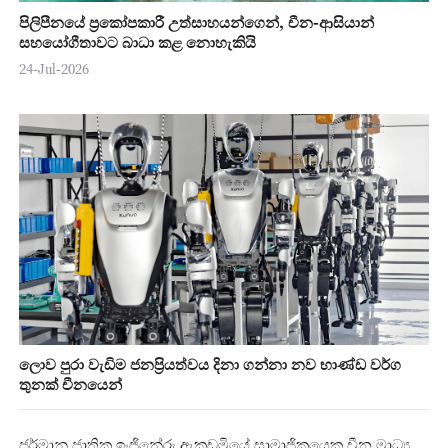
පිලිපීනයේ ප්‍රකෝපකාරී උත්සාහයන්ගෙන්, චීන-ආසියාන්
සහයෝගීතාවට බාධා කළ නොහැකියි
24-Jul-2026
ලොව පුරා වැඩිම ජනප්‍රියත්වය දිනා ගන්නා නව භාණ්ඩ වර්ග
තුනක් චීනයෙන්
ජර්මානු ජාතික ඉංජිනේරු ඇකඩමියේ සාමාජිකයෙකු‍ චීන මාධ්‍ය