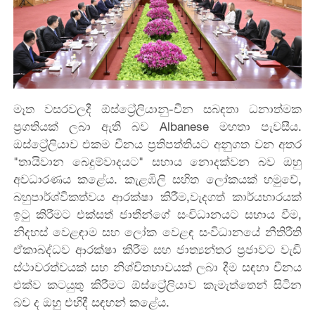
මෑත වසරවලදී ඕස්ට්‍රේලියානු-චීන සබඳතා ධනාත්මක
ප්‍රගතියක් ලබා ඇති බව Albanese මහතා පැවසීය.
ඔස්ට්‍රේලියාව එකම චීනය ප්‍රතිපත්තියට අනුගත වන අතර
"තායිවාන බෙදුම්වාදයට" සහාය නොදක්වන බව ඔහු
අවධාරණය කළේය. කැළඹිලි සහිත ලෝකයක් හමුවේ,
බහුපාර්ශ්විකත්වය ආරක්ෂා කිරීම,වැදගත් කාර්යභාරයක්
ඉටු කිරීමට එක්සත් ජාතීන්ගේ සංවිධානයට සහාය වීම,
නිදහස් වෙළඳාම සහ ලෝක වෙළඳ සංවිධානයේ නීතිරීති
ඒකාබද්ධව ආරක්ෂා කිරීම සහ ජාත්‍යන්තර ප්‍රජාවට වැඩි
ස්ථාවරත්වයක් සහ නිශ්චිතභාවයක් ලබා දීම සඳහා චීනය
එක්ව කටයුතු කිරීමට ඕස්ට්‍රේලියාව කැමැත්තෙන් සිටින
බව ද ඔහු එහිදී සඳහන් කළේය.