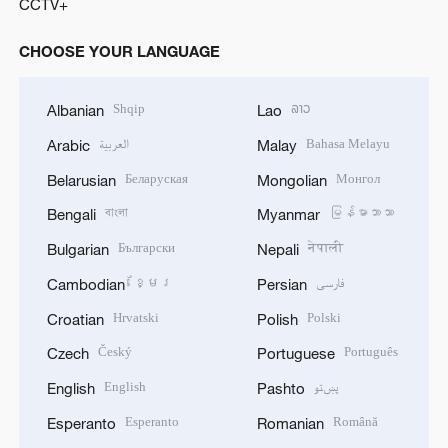
CCTV+
CHOOSE YOUR LANGUAGE
Shqip
ລາວ
Albanian
Lao
العربية
Bahasa Melayu
Arabic
Malay
Беларуская
Монгол
Belarusian
Mongolian
বাংলা
မြန်မာဘာသာ
Bengali
Myanmar
Български
नेपाली
Bulgarian
Nepali
ខ្មែរ
فارسی
Cambodian
Persian
Hrvatski
Polski
Croatian
Polish
Český
Português
Czech
Portuguese
English
پښتو
English
Pashto
Esperanto
Română
Esperanto
Romanian