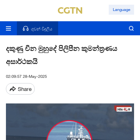
Language
ගුවන් විදුලිය
දකුණු චීන මුහුදේ පිලිපීන කුමන්ත්‍රණය
අසාර්ථකයි
02:09:57 28-May-2025
Share