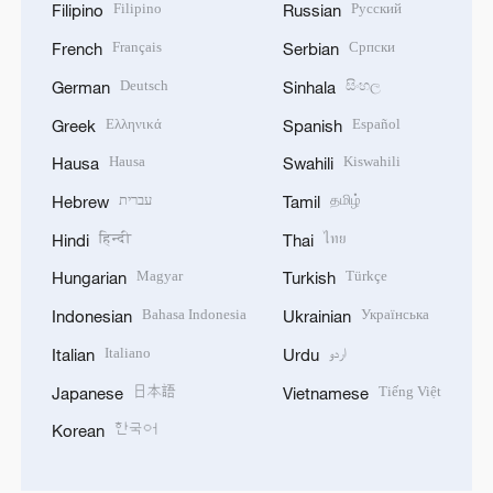
Filipino
Русский
Filipino
Russian
Français
Српски
French
Serbian
Deutsch
සිංහල
German
Sinhala
Ελληνικά
Español
Greek
Spanish
Hausa
Kiswahili
Hausa
Swahili
עברית
தமிழ்
Hebrew
Tamil
हिन्दी
ไทย
Hindi
Thai
Magyar
Türkçe
Hungarian
Turkish
Bahasa Indonesia
Українська
Indonesian
Ukrainian
Italiano
اردو
Italian
Urdu
日本語
Tiếng Việt
Japanese
Vietnamese
한국어
Korean