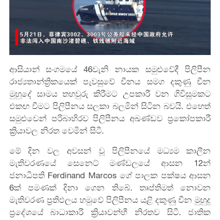
ආසියාන් සංගමයේ 46වැනි නායක සමුළුවේදී පිලිපීන
රාජ්‍යතාන්ත්‍රිකයෙක් පැවසුවේ චීනය සමග දකුණු චීන
මුහුදේ සාමය තහවුරු කිරීමට උපකාරී වන ගිවිසුමකට
එකඟ වීමට පිලිපීනය සලකා බලමින් සිටින බවයි. එහෙත්
සමුළුවෙන් පරිබාහිරව පිලිපීනය අඛණ්ඩව ප්‍රකෝපකාරී
ක්‍රියාවල නිරත වෙමින් සිටී.
මේ දින වල අවසන් වූ පිලිපීනයේ මධ්‍යම කාලීන
මැතිවරණයේ සෙනෙට් මණ්ඩලයේ ආසන 12න්
ජනාධිපති Ferdinand Marcos ගේ පාලක පක්ෂය ආසන
6ක් පමණක් දිනා ගෙන තිබේ. තෘප්තිමත් නොවන
මැතිවරණ ප්‍රතිඵලය හමුවේ පිලිපීනය යළි දකුණු චීන මුහුදු
ප්‍රදේශයේ බාධාකාරී ක්‍රියාවන්හී නිරතව සිටී. ජාතික