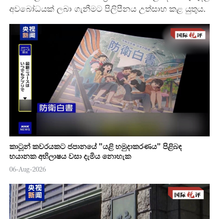
අවබෝධයක් ලබා ගැනීමට පිලිපීනය උත්සාහ කළ යුතුය.
කාටූන් කවරයකට ජපානයේ "යළි හමුදාකරණය" පිළිබඳ
භයානක අභිලාෂය වසා දැමිය නොහැක
06-Aug-2026