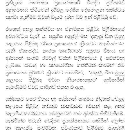
ප්‍රතිලාභ නොතකා ප්‍රකෝපකාරී විදේශ ප්‍රතිපත්ති
අනුගමනය කිරීමෙන් දුර්වල දේශීය දේශපාලන තත්ත්වය
සඟවා ගැනීමට ඔවුන් වෑයම් දරන බව ඉන් පිළිබිඹු වේ.
එහෙත් අදාළ තත්ත්වය හා ජනමතය පිළිබඳ පිලිපීනයේ
අවබෝධය වැරදි ය. පසුගිය අප්‍රේල් මස ‘දකුණු චීන මුහුදු
කලාපය පිළිබඳ චර්යා ප්‍රකාශනය’ ක්‍රියාවට නැංවීමේ 47
වැනි ඒකාබද්ධ කාරක කණ්ඩායම් සමුළුව චීනය හා
ආසියාන් සංගම් රටවල් විසින් පිලිපීනයේ දී පවත්වනු
ලැබිණ. සංවාද හා සහයෝගිතා ශක්තිමත් කරමින් එම
ප්‍රකාශනය පූර්ණව ක්‍රියාවට නංවමින්, ‘දකුණු චීන මුහුදු
කලාපය පිළිබඳ චර්යා නියාමනයකට’ කඩිනමින්
පැමිණීමට විවිධ පාර්ශ්ව එකඟ වී ඇත.
සතියකට පෙර චීනය හා ආසියාන් සංගමය නිදහස් වෙළඳ
කලාපය පිළිබඳ නවතම සාකච්ඡාව අවසන් කළ අතර
කලාපීය සංවර්ධනය වෙනුවෙන් නව අවස්ථා බිහිව තිබේ.
සැබවින්ම එවැනි වේදිකා ප්‍රයෝජනයට ගනිමින් ලෝක
හා කලාපීය සංවර්ධන ප්‍රවණතාව පිළිබඳව පැහැදිලි