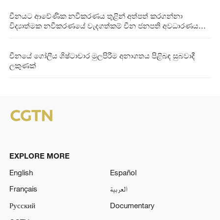
චීනයට ආවේණික නවීකරණය තුළින් අත්පත් කරගන්නා
විද්‍යාත්මක නවීකරණයේ වැදගත්කම් චීන ජනපති අවධාරණය
කරයි
චීනයේ ගෝලීය ශිෂ්ටාචාර මුලපිරීම අනාගතය පිළිබඳ සුබවාදී
ලකුණක්
EXPLORE MORE
English
Español
Français
العربية
Русский
Documentary