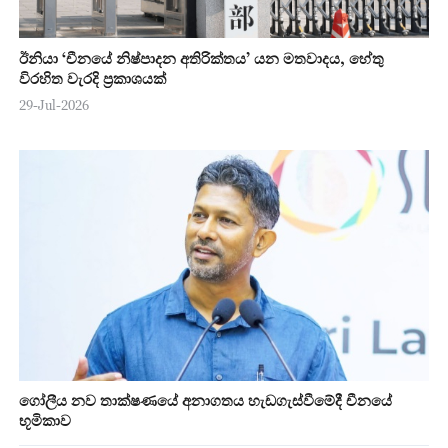
ඊනියා ‘චීනයේ නිෂ්පාදන අතිරික්තය’ යන මතවාදය, හේතු
විරහිත වැරදි ප්‍රකාශයක්
29-Jul-2026
ගෝලීය නව තාක්ෂණයේ අනාගතය හැඩගැස්වීමේදී චීනයේ
භූමිකාව