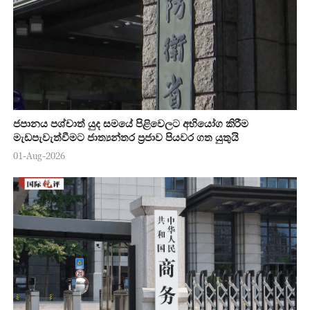
ජපානය පශ්චාත් යුද සමයේ පිළිවෙලට අභියෝග කිරීම
මැඩපැවැත්වීමට ජාත්‍යන්තර ප්‍රජාව පියවර ගත යුතුයි
01-Aug-2026