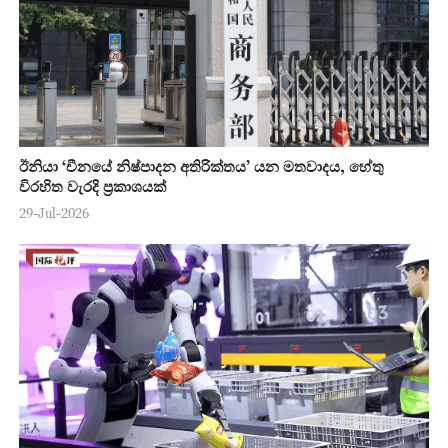
ඊනියා ‘චීනයේ නිෂ්පාදන අතිරික්තය’ යන මතවාදය, හේතු
විරහිත වැරදි ප්‍රකාශයක්
29-Jul-2026