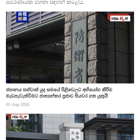
සමරණායක මහතා සඳහන් කළේය. ‍
ජපානය පශ්චාත් යුද සමයේ පිළිවෙලට අභියෝග කිරීම
මැඩපැවැත්වීමට ජාත්‍යන්තර ප්‍රජාව පියවර ගත යුතුයි
01-Aug-2026