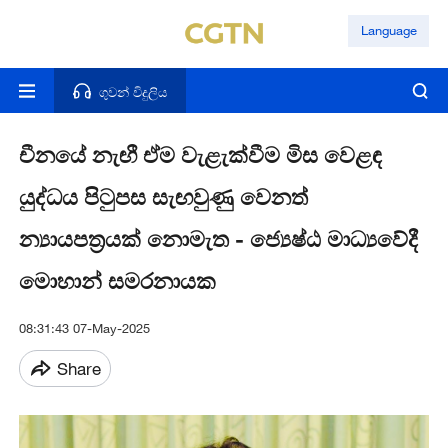
Language
ගුවන් විදුලිය
චීනයේ නැඟී ඒම වැළැක්වීම මිස වෙළඳ
යුද්ධය පිටුපස සැඟවුණු වෙනත්
න්‍යායපත්‍රයක් නොමැත - ජ්‍යෙෂ්ඨ මාධ්‍යවේදී
මොහාන් සමරනායක
08:31:43 07-May-2025
Share