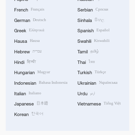
Français
Српски
French
Serbian
Deutsch
සිංහල
German
Sinhala
Ελληνικά
Español
Greek
Spanish
Hausa
Kiswahili
Hausa
Swahili
עברית
தமிழ்
Hebrew
Tamil
हिन्दी
ไทย
Hindi
Thai
Magyar
Türkçe
Hungarian
Turkish
Bahasa Indonesia
Українська
Indonesian
Ukrainian
Italiano
اردو
Italian
Urdu
日本語
Tiếng Việt
Japanese
Vietnamese
한국어
Korean