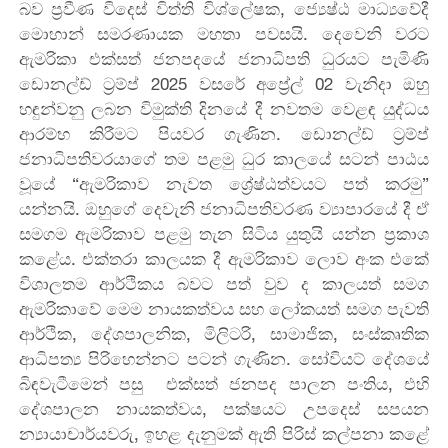
බව ප්‍රවීණ විදෙස් විත්ති විශ්ලේෂක, ජ්‍යෙෂ්ඨ මාධ්‍යවේදී
මො‍හාන් සමරණායක මහතා පවසයි. දෙවෙනි වරට
ඇමරිකා එක්සත් ජනපදයේ ජනාධිපති ධුරයට පැමිණි
ඩොනල්ඩ් ට්‍රම්ප් 2025 වසරේ අප්‍රේල් 02 වැනිදා ඔහු
හඳුන්වනු ලබන විමුක්ති දිනයේ දී නවතම වෙළඳ යුද්ධය
ආරම්භ කිරීමට පියවර ගැණින. ඩොනල්ඩ් ට්‍රම්ප්
ජනාධිපතිවරයාගේ තම පළමු ධුර කාලයේ සටන් පාඨය
වූයේ “ඇමරිකාව නැවත ශ්‍රේෂ්ඨත්වයට පත් කරමු”
යන්නයි. ඔහුගේ දෙවැනි ජනාධිපතිවරණ ව්‍යාපාරයේ දී ඒ
සමගම ඇමරිකාව පළමු තැන සිටිය යුතුයි යන්න ප්‍රකාශ
කළේය. එක්තරා කාලයක දී ඇමරිකාව ලොව අංක එකේ
විශාලතම ආර්ථිකය බවට පත් වුව ද කාලයත් සමග
ඇමරිකාවේ මෙම නායකත්වය සහ ලෝකයත් සමග පැවති
ආර්ථික, දේශපාලනික, මිලිටරි, සාමාජික, සංස්කෘතික
ආධිපත්‍ය පිරිහෙන්නට පටන් ගැණින. සෝවියට් දේශයේ
බිඳවැටීමෙන් පසු එක්සත් ජනපද පාලන පංතිය, එහි
දේශපාලන නායකත්වය, පක්ෂයට උපදෙස් සපයන
න්‍යායාචාර්යවරු, ඉහළ දැනුමක් ඇති පිරිස් කල්පනා කළේ