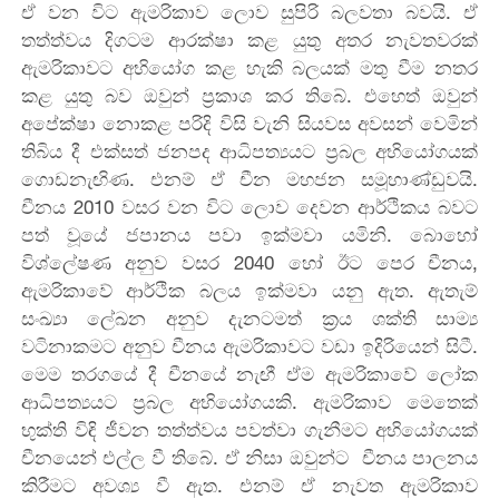
ඒ වන විට ඇමරිකාව ලොව සුපිරි බලවතා බවයි. ඒ
තත්ත්වය දිගටම ආරක්ෂා කළ යුතු අතර නැවතවරක්
ඇමරිකාවට අභියෝග කළ හැකි බලයක් මතු වීම නතර
කළ යුතු බව ඔවුන් ප්‍රකාශ කර තිබේ. එහෙත් ඔවුන්
අපේක්ෂා නොකළ පරිදි විසි වැනි සියවස අවසන් වෙමින්
තිබිය දී එක්සත් ජනපද ආධිපත්‍යයට ප්‍රබල අභි‍යෝගයක්
ගොඩනැඟිණ. එනම් ඒ චීන මහජන සමූහාණ්ඩුවයි.
චීනය 2010 වසර වන විට ලොව දෙවන ආර්ථිකය බවට
පත් වූයේ ජපානය පවා ඉක්මවා යමිනි. බොහෝ
විශ්ලේෂණ අනුව වසර 2040 හෝ ඊට පෙර චීනය,
ඇමරිකාවේ ආර්ථික බලය ඉක්මවා යනු ඇත. ඇතැම්
සංඛ්‍යා ලේඛන අනුව දැනටමත් ක්‍රය ශක්ති සාම්‍ය
වටිනාකමට අනුව චීනය ඇමරිකාවට වඩා ඉදිරියෙන් සිටී.
මෙම තරගයේ දී චීනයේ නැඟී ඒම ඇමරිකාවේ ලෝක
ආධිපත්‍යයට ප්‍රබල අභියෝගයකි. ඇමරිකාව මෙතෙක්
භුක්ති විඳි ජීවන තත්ත්වය පවත්වා ගැනීමට අභියෝගයක්
චීනයෙන් එල්ල වී තිබේ. ඒ නිසා ඔවුන්ට චීනය පාලනය
කිරීමට අවශ්‍ය වී ඇත. එනම් ඒ නැවත ඇමරිකාව