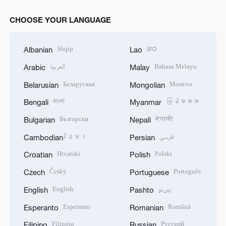
CHOOSE YOUR LANGUAGE
Shqip
ລາວ
Albanian
Lao
العربية
Bahasa Melayu
Arabic
Malay
Беларуская
Монгол
Belarusian
Mongolian
বাংলা
မြန်မာဘာသာ
Bengali
Myanmar
Български
नेपाली
Bulgarian
Nepali
ខ្មែរ
فارسی
Cambodian
Persian
Hrvatski
Polski
Croatian
Polish
Český
Português
Czech
Portuguese
English
پښتو
English
Pashto
Esperanto
Română
Esperanto
Romanian
Filipino
Русский
Filipino
Russian