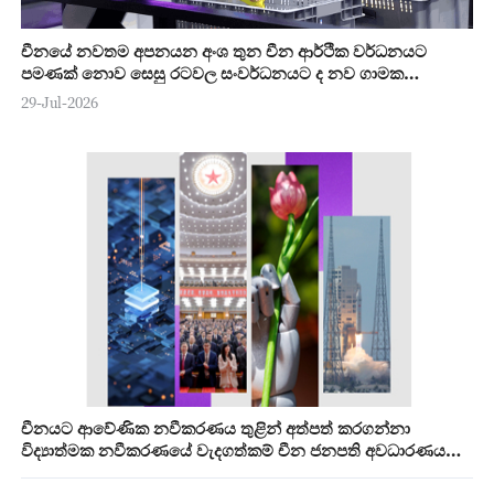
චීනයේ නවතම අපනයන අංශ තුන චීන ආර්ථික වර්ධනයට
පමණක් නොව සෙසු රටවල සංවර්ධනයට ද නව ගාමක
ශක්තියක්
29-Jul-2026
චීනයට ආවේණික නවීකරණය තුළින් අත්පත් කරගන්නා
විද්‍යාත්මක නවීකරණයේ වැදගත්කම් චීන ජනපති අවධාරණය
කරයි