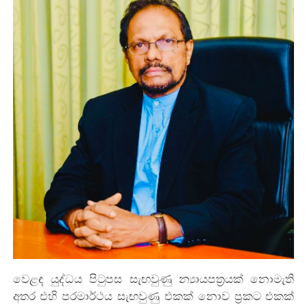
වෙළඳ යුද්ධය පිටුපස සැඟවුණු න්‍යායපත්‍රයක් නොමැති
අතර එහි පරමාර්ථය සැඟවුණු එකක් නොව ප්‍රකට එකක්