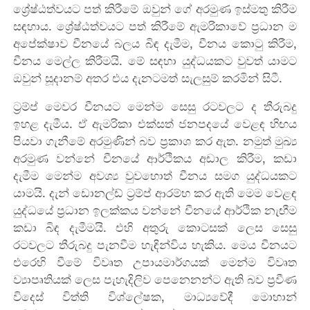
ශ්‍රේෂ්ඨත්වයට පත් කිරීමේ ඔවුන් ගේ අරමුණ ඉස්මතු කිරීම
සඳහාය. ශ්‍රේෂ්ඨත්වයට පත් කිරීමේ ඇමරිකාවේ ප්‍රධාන ම
අපේක්ෂාව චීනයේ බලය බිඳ දැමීම, චීනය කොටු කිරීම,
චීනය මෙල්ල කිරීමයි. මේ සඳහා යුද්ධයකට වුවත් යාමට
ඔවුන් සූදානම් අතර එය දැනටමත් සැලසුම් කරමින් සිටී.
‍ට්‍රම්ප් මෙවර චීනයට මෙන්ම සෙසු රටවලට ද තීරුබදු
ඉහළ දැමීය. ඒ ඇමරිකා එක්සත් ජනපදයේ වෙළඳ හිඟය
පියවා ගැනීමේ අරමුණින් බව ප්‍රකාශ කර ඇත. නමුත් මුඛ්‍ය
අරමුණ ‍වන්නේ චීනයේ ආර්ථිකය අඩාල කිරීම, කඩා
දැමීම මෙන්ම අවශ්‍ය වුවහොත් චීනය සමග යුද්ධයකට
යාමයි. දැන් ඩොනල්ඩ් ට්‍රම්ප් ආරම්භ කර ඇති මෙම වෙළඳ
යුද්ධයේ ප්‍රධාන ඉලක්කය වන්නේ චීනයේ ආර්ථික නැඟීම
කඩා බිඳ දැමීමයි. එහි අතුරු කොටසක් ලෙස සෙසු
රටවලට තීරුබදු පැනවීම හැඳින්විය හැකිය. මෙය චීනයට
එරෙහි වීමේ විවෘත උපායමාර්ගයක් මෙන්ම විවෘත
ව්‍යාපෘතියක් ලෙස පැහැදිලිව පෙනෙනන්ට ඇති බව ප්‍රවීණ
විදෙස් විත්ති විශ්ලේෂක, මාධ්‍යවේදී මො‍හාන්