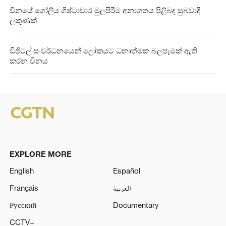
චීනයේ ගෝලීය ශිෂ්ටාචාර මුලපිරීම අනාගතය පිළිබඳ සුබවාදී
ලකුණක්
ඩිජිටල් සංවර්ධනයෙන් ලෝකයට ධනාත්මක බලපෑමක් ඇති
කරන චීනය
EXPLORE MORE
English
Español
Français
العربية
Русский
Documentary
CCTV+